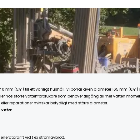
 mm (5½”) till ett vanligt hushåll. Vi borrar även diameter 165 mm (6½”) 
eller hos större vattenförbrukare som behöver tillgång till mer vatten mome
eller reparationer minskar betydligt med större diameter.
 veta:
eratordrift vid t ex strömavbrott.