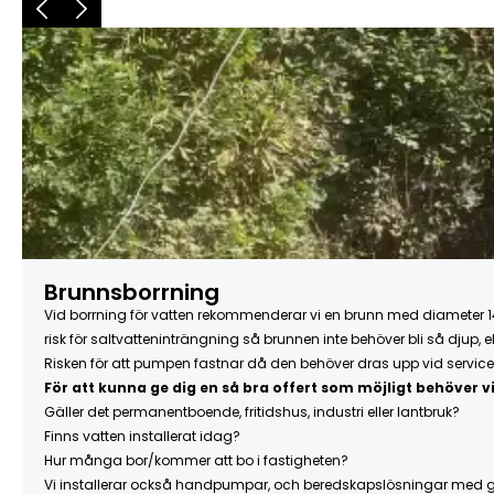
Brunnsborrning
Vid borrning för vatten rekommenderar vi en brunn med diameter 140
risk för saltvatteninträngning så brunnen inte behöver bli så djup, 
Risken för att pumpen fastnar då den behöver dras upp vid service 
För att kunna ge dig en så bra offert som möjligt behöver vi
Gäller det permanentboende, fritidshus, industri eller lantbruk?
Finns vatten installerat idag?
Hur många bor/kommer att bo i fastigheten?
Vi installerar också handpumpar, och beredskapslösningar med gen