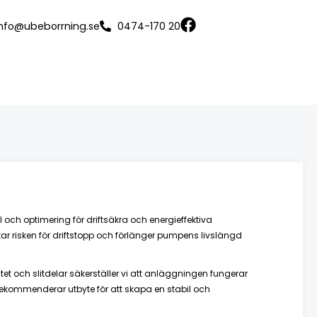
info@ubeborrning.se
0474-170 20
och optimering för driftsäkra och energieffektiva
r risken för driftstopp och förlänger pumpens livslängd
t och slitdelar säkerställer vi att anläggningen fungerar
r rekommenderar utbyte för att skapa en stabil och