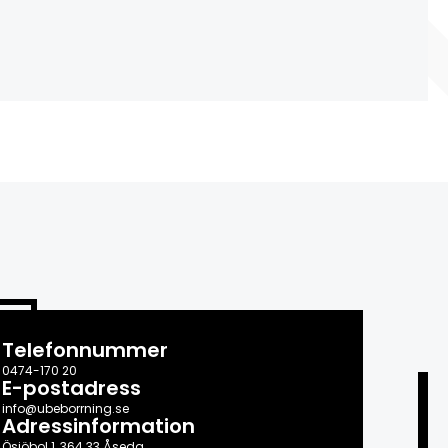
Telefonnummer
0474-170 20
E-postadress
info@ubeborrning.se
Adressinformation
Ösjöbol 1, 364 33 Åseda